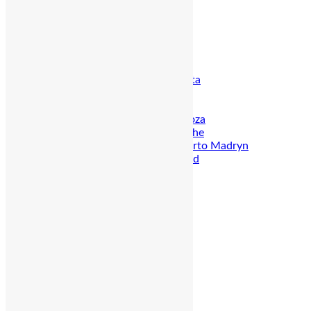
Torres del Paine
Puerto Natales
Punta Arenas
Feuerland
Kap Hoorn
Argentinien
Nordargentinien & Salta
Iguazú
Buenos Aires
Weinregion um Mendoza
Seenregion um Bariloche
Halbinsel Valdés – Puerto Madryn
Patagonien & Feuerland
El Chalten
El Calafate
Ushuaia
Peru
Amazonas – Iquitos
Der Norden
Chiclayo
Cajamarca
Trujillo
Zentrum
Der Süden