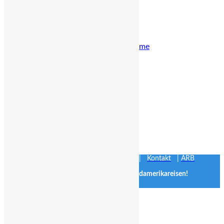
Chile
Argentinien
Peru
Ecuador
All-Inclusive Programme
Mietwagen
Chile
Argentinien
Schiffstouren
Argentinien
Chile
Ekuador
Peru
Über uns
Kontakt
Über uns
|
Impressum
|
Datenschutz
|
Kontakt
|
ARB
Chiletouristik Ihr Spezialist für Chile- und Südamerikareisen!