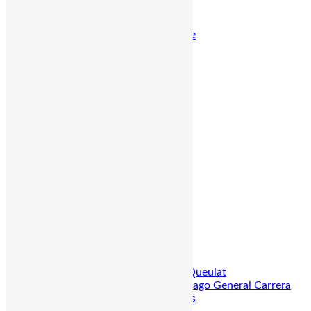
Osterinsel
Zentralchile Santiago
Santiago de Chile
Viña del Mar
Valparaiso
Zapallar
Weinregion
Colchagua Tal
Maipo Tal
Casablanca Tal
Talca
Seen & Vulkanregion
NP Conguillio
Pucón, Villarrica
Valdivia
Puerto Varas
Lago Llanquihue
Chiloé Insel
Carretera Austral
NP Pumalin
Puyuhuapi, NP Queulat
Puerto Guadal, Lago General Carrera
Patagonien & Antarktis