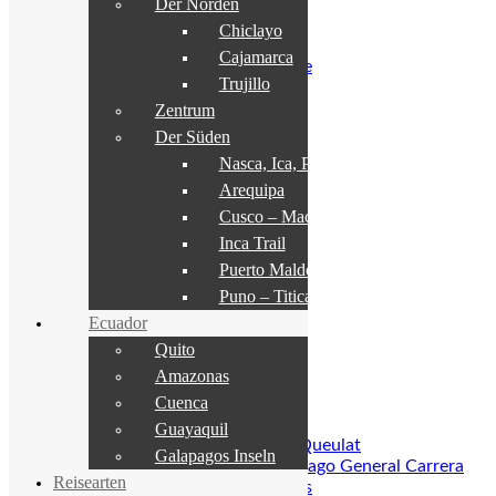
Der Norden
La Serena
Osterinsel
Chiclayo
Zentralchile Santiago
Cajamarca
Santiago de Chile
Trujillo
Viña del Mar
Valparaiso
Zentrum
Zapallar
Der Süden
Weinregion
Nasca, Ica, Paracas
Colchagua Tal
Arequipa
Maipo Tal
Casablanca Tal
Cusco – Machu Picchu
Talca
Inca Trail
Seen & Vulkanregion
Puerto Maldonado
NP Conguillio
Puno – Titicacasee
Pucón, Villarrica
Valdivia
Ecuador
Puerto Varas
Quito
Lago Llanquihue
Amazonas
Chiloé Insel
Cuenca
Carretera Austral
NP Pumalin
Guayaquil
Puyuhuapi, NP Queulat
Galapagos Inseln
Puerto Guadal, Lago General Carrera
Reisearten
Patagonien & Antarktis