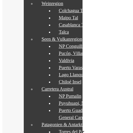
Weinregion
Information
Colchagua Tal
Maipo Tal
Mehr
Casablanca Tal
Über das Land
Talca
Seen & Vulkanregion
Mehr
NP Conguillio
Schiffstouren Chile
Pucón, Villarrica
Valdivia
Selbstfahrerreise
Puerto Varas
Lago Llanquihue
Mehr
Chiloé Insel
Schiffstouren Chile
Carretera Austral
NP Pumalin
Rundreise mit Reiseleitung
Puyuhuapi, NP Queulat
Mehr
Puerto Guadal, Lago
General Carrera
Schiffstouren Chile
Patagonien & Antarktis
Mietwagentouren als Selbstfahrer
Torres del Paine