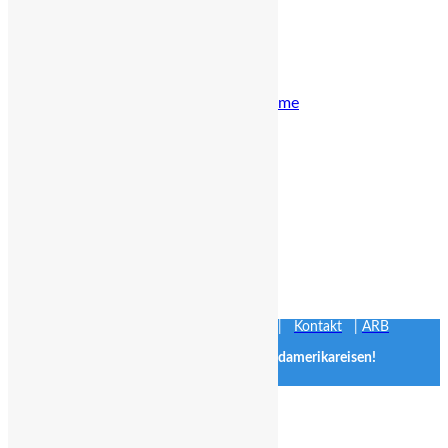
Hotels
Chile
Argentinien
Peru
Ecuador
All-Inclusive Programme
Mietwagen
Chile
Argentinien
Schiffstouren
Argentinien
Chile
Ekuador
Peru
Über uns
Kontakt
Über uns
|
Impressum
|
Datenschutz
|
Kontakt
|
ARB
Chiletouristik Ihr Spezialist für Chile- und Südamerikareisen!