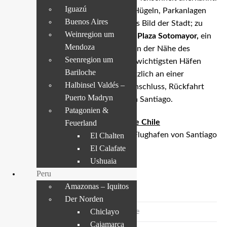
Iguazú
Vielfarbige Häuser an und auf den Hügeln, Parkanlagen
Buenos Aires
und nationale Denkmäler prägen das Bild der Stadt; zu
Weinregion um
den Sehenswürdigkeiten gehört die
Plaza Sotomayor,
ein
Mendoza
wichtiger urbaner Treffpunkt, ganz in der Nähe des
Seenregion um
Hafens von Valparaíso gelegen, der wichtigsten Häfen
Bariloche
Chiles. Als Gruppe können Sie zusätzlich an einer
Halbinsel Valdés –
Küstenschifffahrt teilnehmen. Im Anschluss, Rückfahrt
Puerto Madryn
nach Santiago und Übernachtung in Santiago.
Patagonien &
04TAG
Zentralregion
–
Santiago de Chile
Feuerland
Nach dem Frühstück Transfer zum Flughafen von Santiago
El Chalten
und Rückflug.
El Calafate
Ushuaia
Reiseziele
Peru
Amazonas – Iquitos
Chile
Der Norden
Chiclayo
Großer Norden & Atacamawüste
Cajamarca