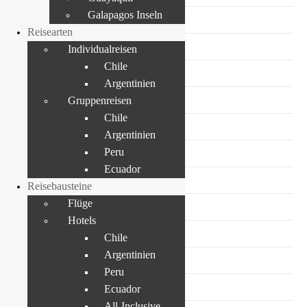
Galapagos Inseln
Viña del Mar
Reisearten
Valparaiso
Individualreisen
Chile
Zapallar
Argentinien
Gruppenreisen
Weinregion
Chile
Colchagua Tal
Argentinien
Peru
Maipo Tal
Ecuador
Casablanca Tal
Reisebausteine
Flüge
Talca
Hotels
Seen & Vulkanregion
Chile
Argentinien
NP Conguillio
Peru
Pucón, Villarrica
Ecuador
All-Inclusive