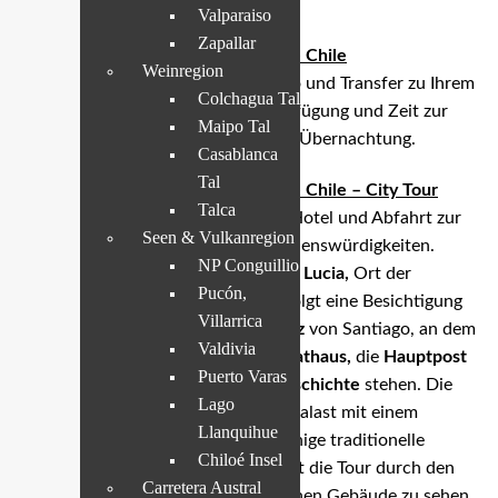
del Mar…
Valparaiso
Zapallar
01TAG
Zentralregion
–
Santiago de Chile
Weinregion
Ankunft am Flughafen von Santiago und Transfer zu Ihrem
Colchagua Tal
Hotel. Rest des Tages zur freien Verfügung und Zeit zur
Maipo Tal
Erkundung Santiagos in Eigenregie. Übernachtung.
Casablanca
Tal
02TAG
Zentralregion
–
Santiago de Chile
–
City Tour
Talca
Nach dem Frühstück Abholung im Hotel und Abfahrt zur
Seen & Vulkanregion
Stadtmitte und den wichtigsten Sehenswürdigkeiten.
NP Conguillio
Dazu gehört zuerst der
Cerro Santa Lucia,
Ort der
Pucón,
Stadtgründung im Jahre 1541. Es folgt eine Besichtigung
Villarrica
der
Plaza
de Armas
, dem
Hauptplatz
von Santiago, an dem
Valdivia
die
Kathedrale
von Santiago, das
Rathaus,
die
Hauptpost
Puerto Varas
und das
Museum
für
Nationale Geschichte
stehen. Die
Lago
Tour führt weiter zum Präsidentenpalast mit einem
Llanquihue
anschließenden Rundgang durch einige traditionelle
Chiloé Insel
Straßen und Quartiere. Weiter führt die Tour durch den
Carretera Austral
Osten Santiagos, in dem die modernen Gebäude zu sehen