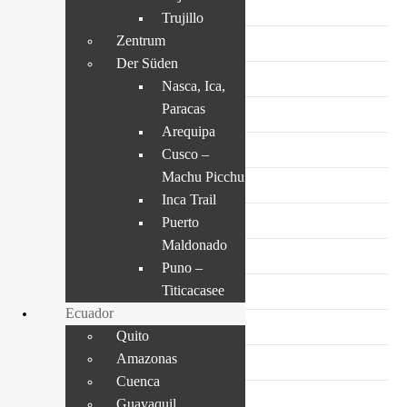
Arica
Trujillo
Zentrum
Putre
Der Süden
Iquique
Nasca, Ica,
Paracas
San Pedro de Atacama
Arequipa
Antofagasta
Cusco –
Machu Picchu
Kleiner Norden
Inca Trail
Puerto
Copiapo
Maldonado
Elqui Tal
Puno –
Titicacasee
La Serena
Ecuador
Osterinsel
Quito
Amazonas
Zentralchile Santiago
Cuenca
Santiago de Chile
Guayaquil