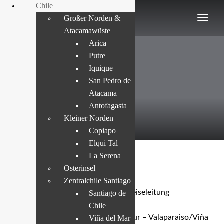
Chile
Großer Norden &
Atacamawüste
Arica
Putre
Iquique
San Pedro de
Atacama
Antofagasta
Kleiner Norden
Copiapo
Elqui Tal
La Serena
Santiago Plus
Osterinsel
Zentralchile Santiago
Geführte Tagesausflüge mit Reiseleitung
Santiago de
4 Tage / 3 Nächte
Chile
Highlights: Santiago – City Tour – Valaparaiso/Viña
Viña del Mar