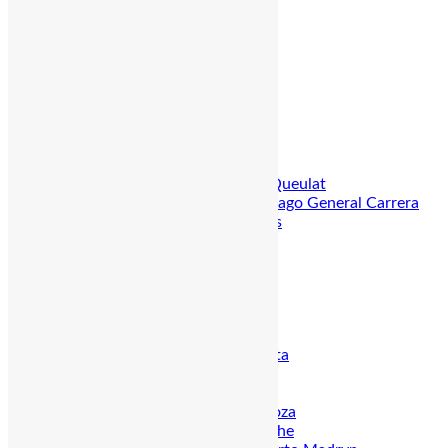
Seen & Vulkanregion
NP Conguillio
Pucón, Villarrica
Valdivia
Puerto Varas
Lago Llanquihue
Chiloé Insel
Carretera Austral
NP Pumalin
Puyuhuapi, NP Queulat
Puerto Guadal, Lago General Carrera
Patagonien & Antarktis
Torres del Paine
Puerto Natales
Punta Arenas
Feuerland
Kap Hoorn
Argentinien
Nordargentinien & Salta
Iguazú
Buenos Aires
Weinregion um Mendoza
Seenregion um Bariloche