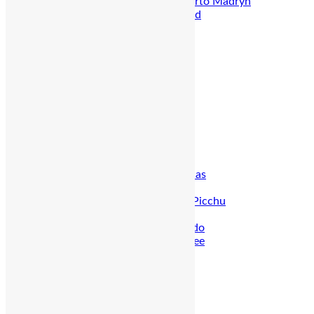
Halbinsel Valdés – Puerto Madryn
Patagonien & Feuerland
El Chalten
El Calafate
Ushuaia
Peru
Amazonas – Iquitos
Der Norden
Chiclayo
Cajamarca
Trujillo
Zentrum
Der Süden
Nasca, Ica, Paracas
Arequipa
Cusco – Machu Picchu
Inca Trail
Puerto Maldonado
Puno – Titicacasee
Ecuador
Quito
Amazonas
Cuenca
Guayaquil