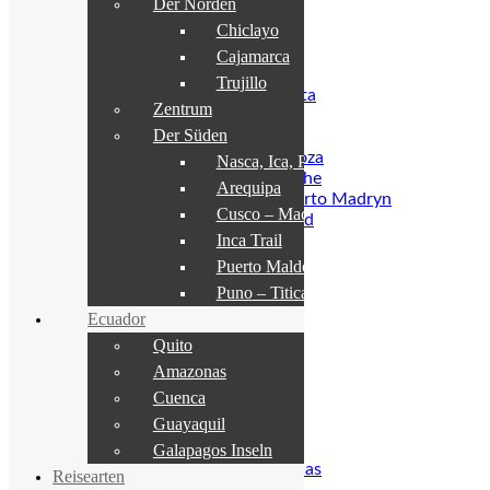
Der Norden
Punta Arenas
Chiclayo
Feuerland
Kap Hoorn
Cajamarca
Argentinien
Trujillo
Nordargentinien & Salta
Zentrum
Iguazú
Der Süden
Buenos Aires
Weinregion um Mendoza
Nasca, Ica, Paracas
Seenregion um Bariloche
Arequipa
Halbinsel Valdés – Puerto Madryn
Cusco – Machu Picchu
Patagonien & Feuerland
Inca Trail
El Chalten
El Calafate
Puerto Maldonado
Ushuaia
Puno – Titicacasee
Peru
Ecuador
Amazonas – Iquitos
Der Norden
Quito
Chiclayo
Amazonas
Cajamarca
Cuenca
Trujillo
Guayaquil
Zentrum
Der Süden
Galapagos Inseln
Nasca, Ica, Paracas
Reisearten
Arequipa