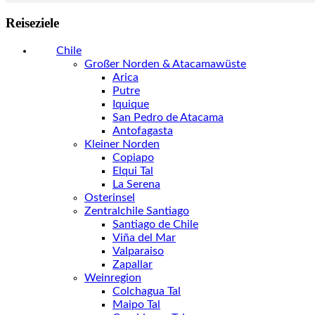
Reiseziele
Chile
Großer Norden & Atacamawüste
Arica
Putre
Iquique
San Pedro de Atacama
Antofagasta
Kleiner Norden
Copiapo
Elqui Tal
La Serena
Osterinsel
Zentralchile Santiago
Santiago de Chile
Viña del Mar
Valparaiso
Zapallar
Weinregion
Colchagua Tal
Maipo Tal