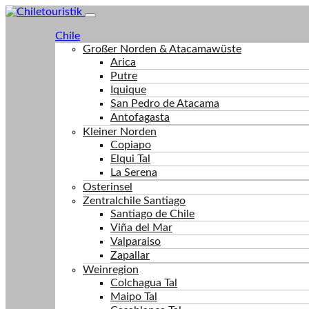
Chile
Großer Norden & Atacamawüste
Arica
Putre
Iquique
San Pedro de Atacama
Antofagasta
Kleiner Norden
Copiapo
Elqui Tal
La Serena
Osterinsel
Zentralchile Santiago
Santiago de Chile
Viña del Mar
Valparaiso
Zapallar
Weinregion
Colchagua Tal
Maipo Tal