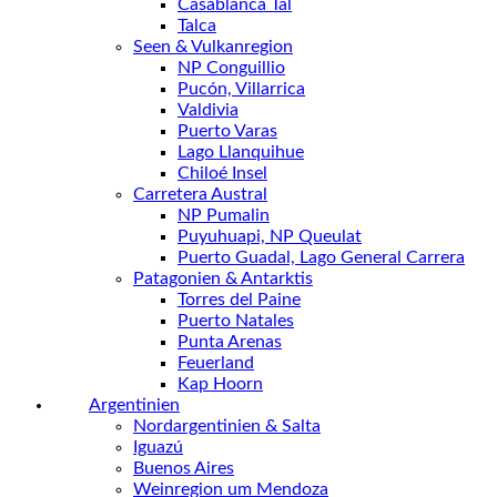
Casablanca Tal
Talca
Seen & Vulkanregion
NP Conguillio
Pucón, Villarrica
Valdivia
Puerto Varas
Lago Llanquihue
Chiloé Insel
Carretera Austral
NP Pumalin
Puyuhuapi, NP Queulat
Puerto Guadal, Lago General Carrera
Patagonien & Antarktis
Torres del Paine
Puerto Natales
Punta Arenas
Feuerland
Kap Hoorn
Argentinien
Nordargentinien & Salta
Iguazú
Buenos Aires
Weinregion um Mendoza