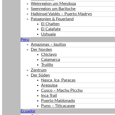
Weinregion um Mendoza
Seenregion um Bariloche
Halbinsel Valdés – Puerto Madryn
Patagonien & Feuerland
El Chalten
El Calafate
Ushuaia
Peru
Amazonas – Iquitos
Der Norden
Chiclayo
Cajamarca
Trujillo
Zentrum
Der Süden
Nasca, Ica, Paracas
Arequipa
Cusco – Machu Picchu
Inca Trail
Puerto Maldonado
Puno – Titicacasee
Ecuador