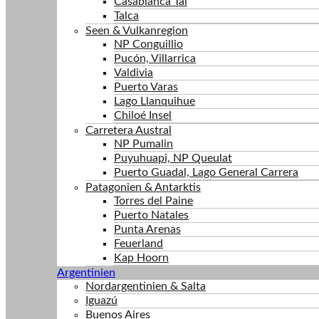
Casablanca Tal
Talca
Seen & Vulkanregion
NP Conguillio
Pucón, Villarrica
Valdivia
Puerto Varas
Lago Llanquihue
Chiloé Insel
Carretera Austral
NP Pumalin
Puyuhuapi, NP Queulat
Puerto Guadal, Lago General Carrera
Patagonien & Antarktis
Torres del Paine
Puerto Natales
Punta Arenas
Feuerland
Kap Hoorn
Argentinien
Nordargentinien & Salta
Iguazú
Buenos Aires