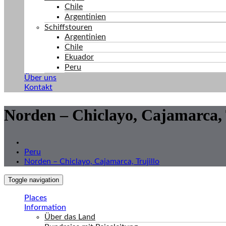
Chile
Argentinien
Schiffstouren
Argentinien
Chile
Ekuador
Peru
Über uns
Kontakt
Norden – Chiclayo, Cajamarca, 
Peru
Norden – Chiclayo, Cajamarca, Trujillo
Toggle navigation
Places
Information
Über das Land