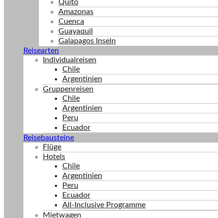
Quito
Amazonas
Cuenca
Guayaquil
Galapagos Inseln
Reisearten
Individualreisen
Chile
Argentinien
Gruppenreisen
Chile
Argentinien
Peru
Ecuador
Reisebausteine
Flüge
Hotels
Chile
Argentinien
Peru
Ecuador
All-Inclusive Programme
Mietwagen